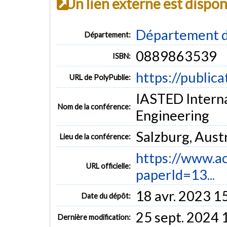
Un lien externe est dispo
Département d
Département:
0889863539
ISBN:
https://public
URL de PolyPublie:
IASTED Interna
Nom de la conférence:
Engineering
Salzburg, Aust
Lieu de la conférence:
https://www.ac
URL officielle:
paperId=13...
18 avr. 2023 1
Date du dépôt:
25 sept. 2024 
Dernière modification: