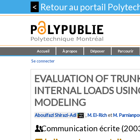
<
Retour au portail Polyte
Accueil
À propos
Déposer
Parcourir
Se connecter
EVALUATION OF TRUN
INTERNAL LOADS USIN
MODELING
Aboulfazl Shirazi-Adl
,
M. El-Rich
et
M. Parnianpo
Communication écrite (200