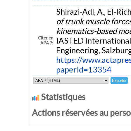
Shirazi-Adl, A., El-Ri
of trunk muscle forces
kinematics-based mo
Citer en
IASTED International
APA 7:
Engineering, Salzburg
https://www.actapres
paperId=13354
Statistiques
Actions réservées au pers