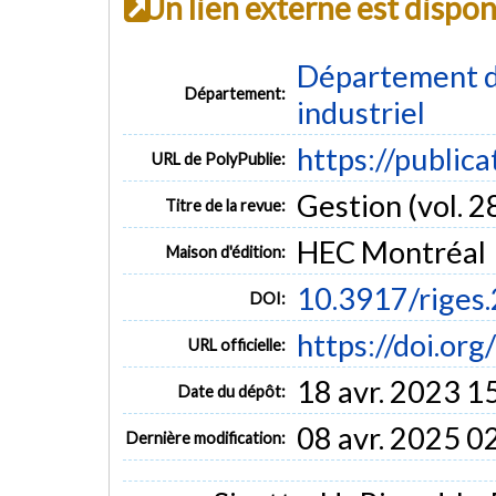
Un lien externe est dispo
Département d
Département:
industriel
https://public
URL de PolyPublie:
Gestion (vol. 28
Titre de la revue:
HEC Montréal
Maison d'édition:
10.3917/riges
DOI:
https://doi.or
URL officielle:
18 avr. 2023 1
Date du dépôt:
08 avr. 2025 0
Dernière modification: