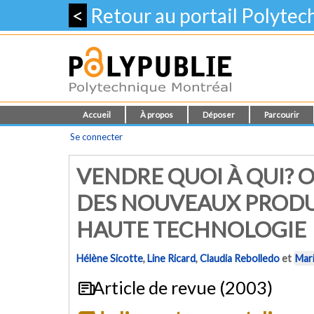
<
Retour au portail Polyte
Accueil
À propos
Déposer
Parcourir
Se connecter
VENDRE QUOI À QUI? 
DES NOUVEAUX PRODUI
HAUTE TECHNOLOGIE
Hélène Sicotte
,
Line Ricard
,
Claudia Rebolledo
et
Mar
Article de revue (2003)