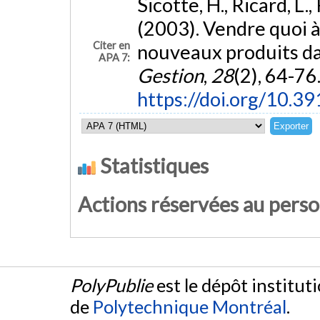
Sicotte, H., Ricard, L.
(2003). Vendre quoi à
Citer en
nouveaux produits dan
APA 7:
Gestion
,
28
(2), 64-76
https://doi.org/10.3
Statistiques
Actions réservées au pers
PolyPublie
est le dépôt institut
de
Polytechnique Montréal
.