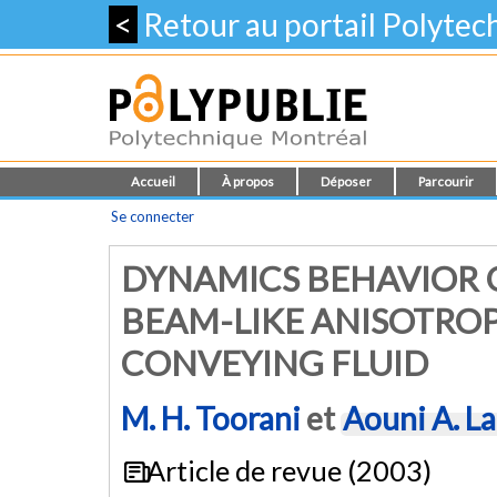
<
Retour au portail Polyte
Accueil
À propos
Déposer
Parcourir
Se connecter
DYNAMICS BEHAVIOR 
BEAM-LIKE ANISOTROP
CONVEYING FLUID
M. H. Toorani
et
Aouni A. La
Article de revue (2003)