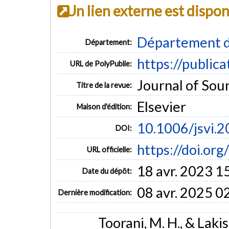
Un lien externe est dispo
Département d
Département:
https://public
URL de PolyPublie:
Journal of Soun
Titre de la revue:
Elsevier
Maison d'édition:
10.1006/jsvi.
DOI:
https://doi.or
URL officielle:
18 avr. 2023 1
Date du dépôt:
08 avr. 2025 0
Dernière modification:
Toorani, M. H., & Laki