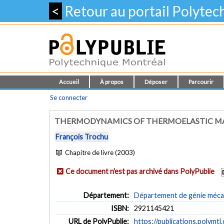
<
Retour au portail Polyte
Accueil
À propos
Déposer
Parcourir
Se connecter
THERMODYNAMICS OF THERMOELASTIC M
François Trochu
Chapitre de livre (2003)
Ce document n'est pas archivé dans PolyPublie
Département:
Département de génie méca
ISBN:
2921145421
URL de PolyPublie:
https://publications.polymtl