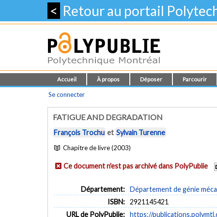
<
Retour au portail Polyte
Accueil
À propos
Déposer
Parcourir
Se connecter
FATIGUE AND DEGRADATION
François Trochu
et
Sylvain Turenne
Chapitre de livre (2003)
Ce document n'est pas archivé dans PolyPublie
Département:
Département de génie méca
ISBN:
2921145421
URL de PolyPublie:
https://publications.polymtl