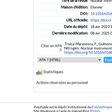
Titre de la revue:
Nuclear Instr
Maison d'édition:
Elsevier
DOI:
10.1016/s01
URL officielle:
https://doi
Date du dépôt:
18 avr. 2023 
Dernière modification:
08 avr. 2025 
Truica-Marasescu, F., Guimond
Citer en APA
Nitrogen.
Nuclear Instruments
7:
https://doi.org/10.1016/s0
Statistiques
Actions réservées au personnel
PolyPublie
est le dépôt institutionnel de
Polytechniqu
Site développé à l'aide du logiciel libre
EPrints
.