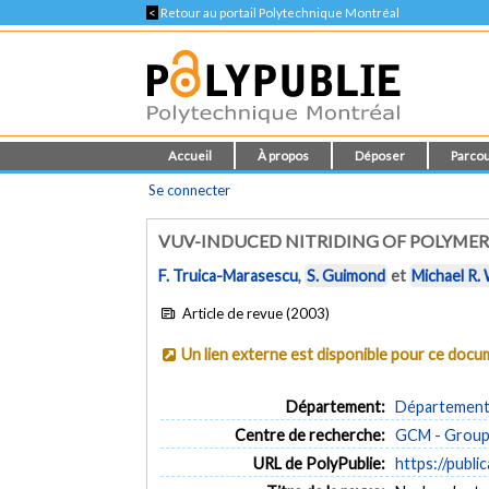
<
Retour au portail Polytechnique Montréal
Accueil
À propos
Déposer
Parcou
Se connecter
VUV-INDUCED NITRIDING OF POLYMER
F. Truica-Marasescu
,
S. Guimond
et
Michael R.
Article de revue (2003)
Un lien externe est disponible pour ce doc
Département:
Département 
Centre de recherche:
GCM - Groupe
URL de PolyPublie:
https://publi