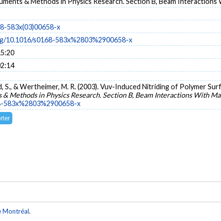
uments & Methods in Physics Research. Section B, Beam Interactions W
68-583x(03)00658-x
.org/10.1016/s0168-583x%2803%2900658-x
15:20
02:14
, S., & Wertheimer, M. R. (2003). Vuv-Induced Nitriding of Polymer S
 & Methods in Physics Research. Section B, Beam Interactions With Ma
168-583x%2803%2900658-x
e Montréal
.