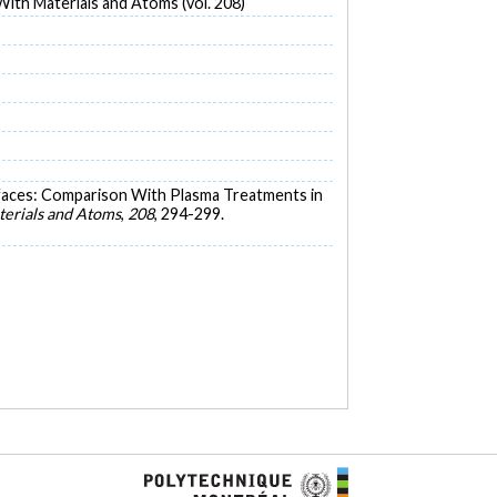
ith Materials and Atoms (vol. 208)
urfaces: Comparison With Plasma Treatments in
terials and Atoms
,
208
, 294-299.