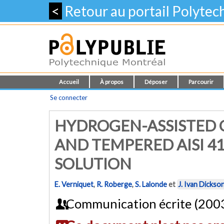
<
Retour au portail Polyte
Accueil
À propos
Déposer
Parcourir
Se connecter
HYDROGEN-ASSISTED
AND TEMPERED AISI 41
SOLUTION
E. Verniquet
,
R. Roberge
,
S. Lalonde
et
J. Ivan Dickso
Communication écrite (200