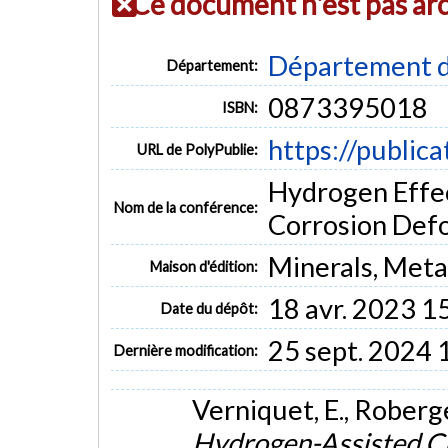
Ce document n'est pas ar
Département d
Département:
0873395018
ISBN:
https://public
URL de PolyPublie:
Hydrogen Effec
Nom de la conférence:
Corrosion Defo
Minerals, Meta
Maison d'édition:
18 avr. 2023 1
Date du dépôt:
25 sept. 2024 
Dernière modification:
Verniquet, E., Roberge, 
Hydrogen-Assisted C