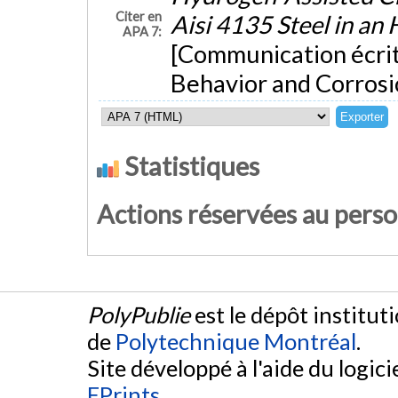
Citer en
Aisi 4135 Steel in an
APA 7:
[Communication écrit
Behavior and Corrosi
Statistiques
Actions réservées au pers
PolyPublie
est le dépôt institut
de
Polytechnique Montréal
.
Site développé à l'aide du logicie
EPrints
.