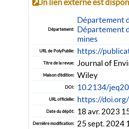
Un lien externe est dispo
Département d
Département de
Département:
mines
https://public
URL de PolyPublie:
Journal of Envi
Titre de la revue:
Wiley
Maison d'édition:
10.2134/jeq2
DOI:
https://doi.or
URL officielle:
18 avr. 2023 1
Date du dépôt:
25 sept. 2024 
Dernière modification: