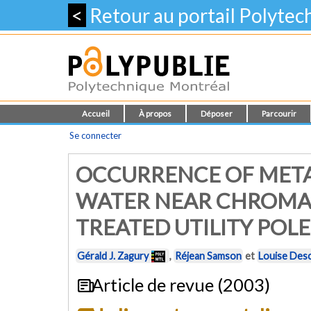
<
Retour au portail Polyte
Accueil
À propos
Déposer
Parcourir
Se connecter
OCCURRENCE OF META
WATER NEAR CHROMA
TREATED UTILITY POLE
Gérald J. Zagury
,
Réjean Samson
et
Louise Des
Article de revue (2003)