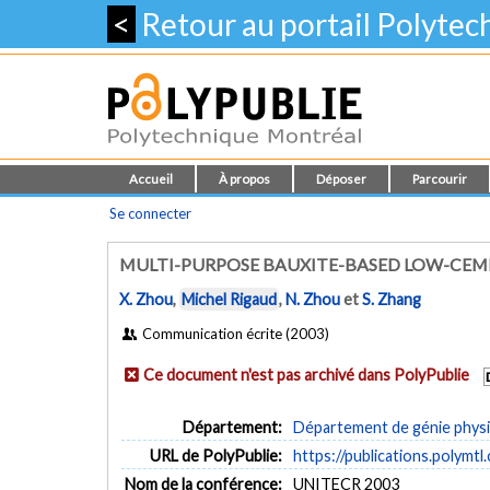
<
Retour au portail Polyte
Accueil
À propos
Déposer
Parcourir
Se connecter
MULTI-PURPOSE BAUXITE-BASED LOW-CEM
X. Zhou
,
Michel Rigaud
,
N. Zhou
et
S. Zhang
Communication écrite (2003)
Ce document n'est pas archivé dans PolyPublie
Département:
Département de génie phys
URL de PolyPublie:
https://publications.polymtl
Nom de la conférence:
UNITECR 2003