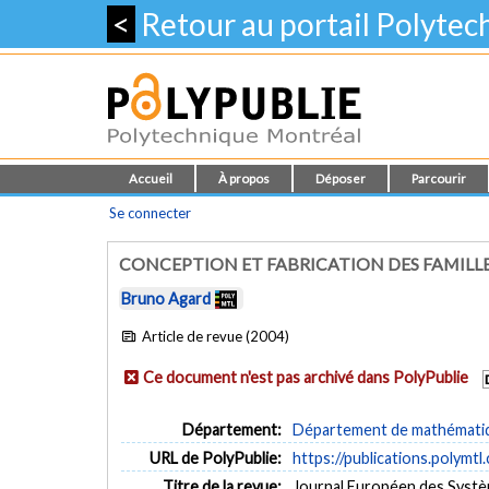
<
Retour au portail Polyte
Accueil
À propos
Déposer
Parcourir
Se connecter
CONCEPTION ET FABRICATION DES FAMILLES
Bruno Agard
Article de revue (2004)
Ce document n'est pas archivé dans PolyPublie
Département:
Département de mathématiqu
URL de PolyPublie:
https://publications.polymtl
Titre de la revue:
Journal Européen des Systèm