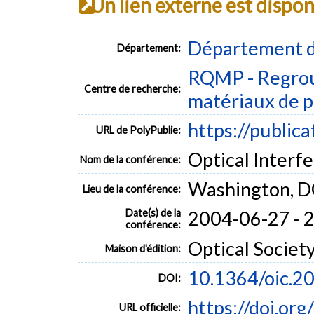
Un lien externe est dispo
Département d
Département:
RQMP - Regrou
Centre de recherche:
matériaux de p
https://public
URL de PolyPublie:
Optical Interf
Nom de la conférence:
Washington, D
Lieu de la conférence:
Date(s) de la
2004-06-27 - 
conférence:
Optical Societ
Maison d'édition:
10.1364/oic.2
DOI:
https://doi.or
URL officielle: