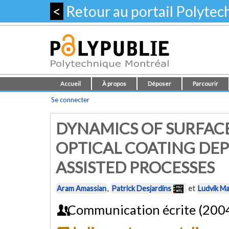
<
Retour au portail Polyte
Accueil
À propos
Déposer
Parcourir
Se connecter
DYNAMICS OF SURFAC
OPTICAL COATING DEP
ASSISTED PROCESSES
Aram Amassian
,
Patrick Desjardins
et
Ludvik Ma
Communication écrite (200