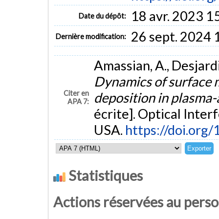
18 avr. 2023 1
Date du dépôt:
26 sept. 2024 
Dernière modification:
Amassian, A., Desjardin
Dynamics of surface m
Citer en
deposition in plasma-
APA 7:
écrite]. Optical Inte
USA.
https://doi.org
Statistiques
Actions réservées au pers