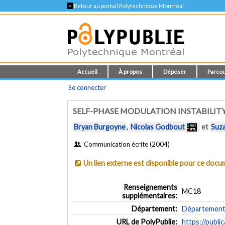
<
Retour au portail Polytechnique Montréal
Accueil
À propos
Déposer
Parcou
Se connecter
SELF-PHASE MODULATION INSTABILITY
Bryan Burgoyne
,
Nicolas Godbout
et
Suza
Communication écrite (2004)
Un lien externe est disponible pour ce doc
Renseignements
MC18
supplémentaires:
Département:
Département 
URL de PolyPublie:
https://publi