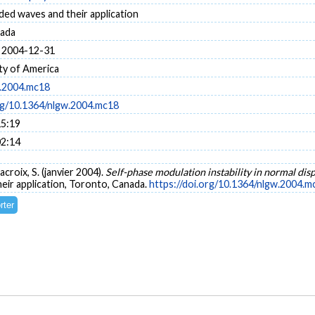
ded waves and their application
nada
 2004-12-31
ty of America
.2004.mc18
org/10.1364/nlgw.2004.mc18
15:19
02:14
croix, S. (janvier 2004).
Self-phase modulation instability in normal di
eir application, Toronto, Canada.
https://doi.org/10.1364/nlgw.2004.m