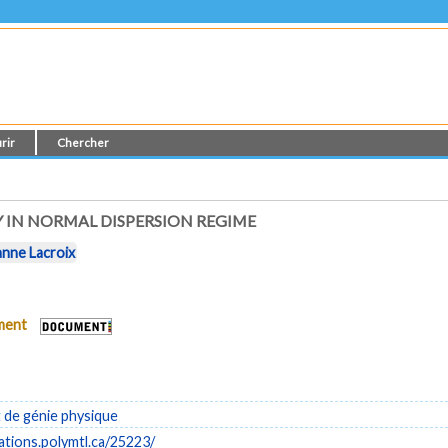
rir
Chercher
 IN NORMAL DISPERSION REGIME
nne Lacroix
ument
de génie physique
cations.polymtl.ca/25223/