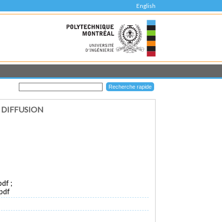
English
 DIFFUSION
df ;
.pdf