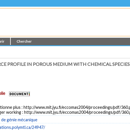
rir
Chercher
CE PROFILE IN POROUS MEDIUM WITH CHEMICAL SPECIES
lie
tionne plus : http://www.mit.jyu.fi/eccomas2004/proceedings/pdf/360.p
ger working : http://www.mit.jyu.fi/eccomas2004/proceedings/pdf/360
de génie mécanique
cations.polymtl.ca/24947/