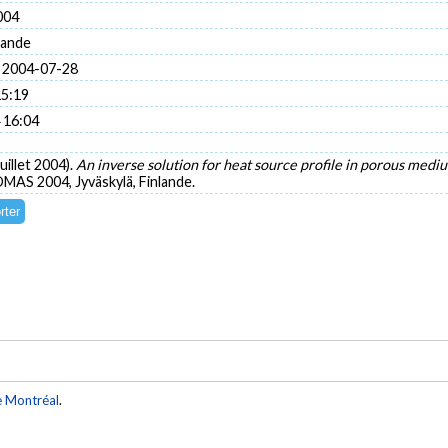
004
nlande
 2004-07-28
15:19
 16:04
uillet 2004).
An inverse solution for heat source profile in porous medi
MAS 2004, Jyväskylä, Finlande.
e Montréal
.