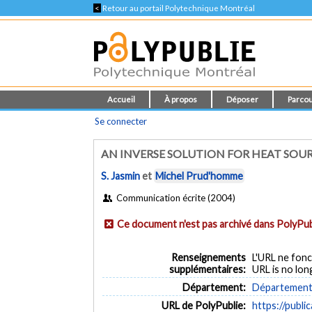
<
Retour au portail Polytechnique Montréal
Accueil
À propos
Déposer
Parcou
Se connecter
AN INVERSE SOLUTION FOR HEAT SOUR
S. Jasmin
et
Michel Prud'homme
Communication écrite (2004)
Ce document n'est pas archivé dans PolyPub
Renseignements
L'URL ne fonc
supplémentaires:
URL is no lon
Département:
Département 
URL de PolyPublie:
https://publi