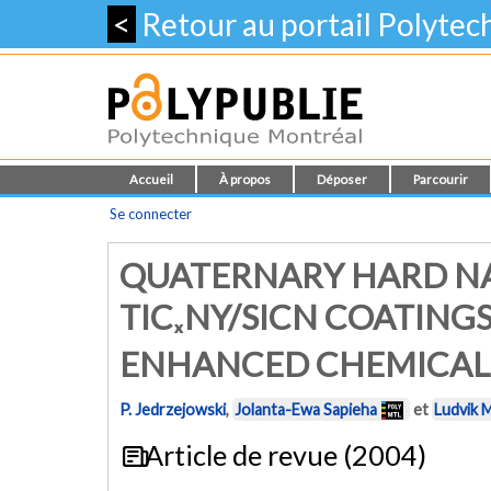
<
Retour au portail Polyte
Accueil
À propos
Déposer
Parcourir
Se connecter
QUATERNARY HARD N
TICₓNY/SICN COATING
ENHANCED CHEMICAL 
P. Jedrzejowski
,
Jolanta-Ewa Sapieha
et
Ludvik 
Article de revue (2004)