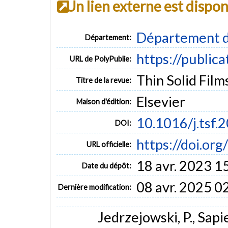
Un lien externe est dispo
Département d
Département:
https://public
URL de PolyPublie:
Thin Solid Films
Titre de la revue:
Elsevier
Maison d'édition:
10.1016/j.tsf.
DOI:
https://doi.or
URL officielle:
18 avr. 2023 1
Date du dépôt:
08 avr. 2025 0
Dernière modification:
Jedrzejowski, P., Sapie