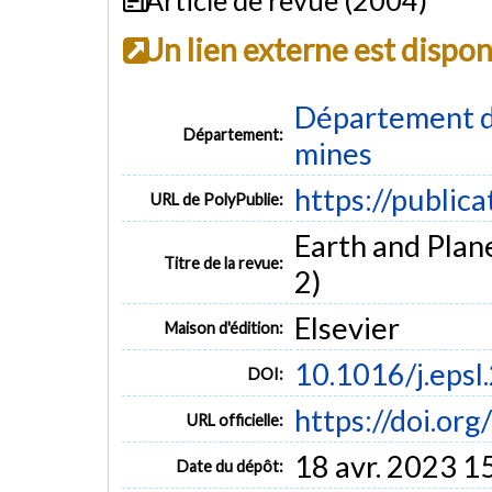
Un lien externe est dispo
Département de
Département:
mines
https://public
URL de PolyPublie:
Earth and Plane
Titre de la revue:
2)
Elsevier
Maison d'édition:
10.1016/j.epsl
DOI:
https://doi.or
URL officielle:
18 avr. 2023 1
Date du dépôt: