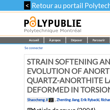
<
Retour au portail Polyte
Accueil
À propos
Déposer
Parcourir
Se connecter
STRAIN SOFTENING A
EVOLUTION OF ANORT
QUARTZ-ANORTHITE L
DEFORMED IN TORSIO
Shaocheng Ji
,
Zhenting Jiang
,
Erik Rybacki
,
Richa
Article de revue (2004)