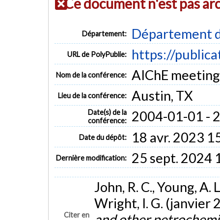
Ce document n'est pas ar
Département d
Département:
https://public
URL de PolyPublie:
AIChE meeting
Nom de la conférence:
Austin, TX
Lieu de la conférence:
Date(s) de la
2004-01-01 - 
conférence:
18 avr. 2023 1
Date du dépôt:
25 sept. 2024 
Dernière modification:
John, R. C., Young, A. 
Wright, I. G. (janvier
Citer en
and other petrochemi