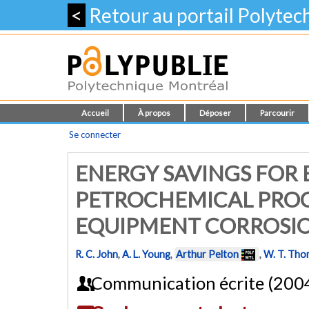
<
Retour au portail Polyte
Accueil
À propos
Déposer
Parcourir
Se connecter
ENERGY SAVINGS FOR
PETROCHEMICAL PRO
EQUIPMENT CORROSIO
R. C. John
,
A. L. Young
,
Arthur Pelton
,
W. T. Th
Communication écrite (200