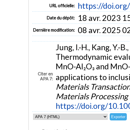
https://doi.o
URL officielle:
18 avr. 2023 1
Date du dépôt:
08 avr. 2025 0
Dernière modification:
Jung, I.-H., Kang, Y.-B.
Thermodynamic evalua
MnO-Al₂O₃ and MnO-A
Citer en
applications to inclu
APA 7:
Materials Transaction
Materials Processing
https://doi.org/10.