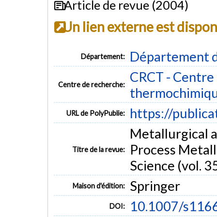
Article de revue (2004)
Un lien externe est dispo
Département d
Département:
CRCT - Centre 
Centre de recherche:
thermochimiq
https://public
URL de PolyPublie:
Metallurgical a
Process Metall
Titre de la revue:
Science (vol. 35
Springer
Maison d'édition:
10.1007/s116
DOI: