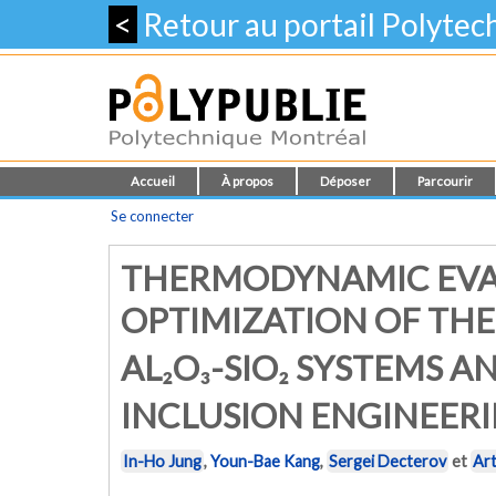
<
Retour au portail Polyte
Accueil
À propos
Déposer
Parcourir
Se connecter
THERMODYNAMIC EVA
OPTIMIZATION OF TH
AL₂O₃-SIO₂ SYSTEMS A
INCLUSION ENGINEER
In-Ho Jung
,
Youn-Bae Kang
,
Sergei Decterov
et
Art