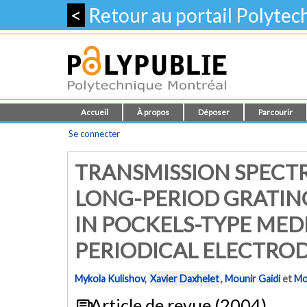
<
Retour au portail Polyte
Accueil
À propos
Déposer
Parcourir
Se connecter
TRANSMISSION SPECT
LONG-PERIOD GRATIN
IN POCKELS-TYPE MED
PERIODICAL ELECTRO
Mykola Kulishov
,
Xavier Daxhelet
,
Mounir Gaidi
et
Mo
Article de revue (2004)