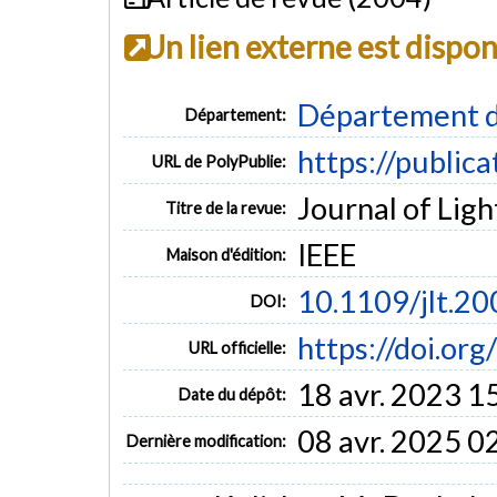
Un lien externe est dispo
Département d
Département:
https://public
URL de PolyPublie:
Journal of Ligh
Titre de la revue:
IEEE
Maison d'édition:
10.1109/jlt.2
DOI:
https://doi.or
URL officielle:
18 avr. 2023 1
Date du dépôt:
08 avr. 2025 0
Dernière modification: