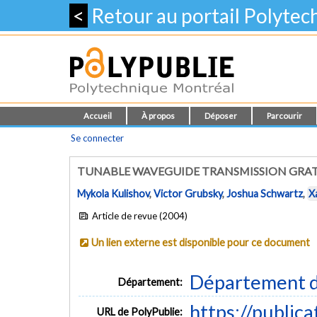
<
Retour au portail Polyte
Accueil
À propos
Déposer
Parcourir
Se connecter
TUNABLE WAVEGUIDE TRANSMISSION GRAT
Mykola Kulishov
,
Victor Grubsky
,
Joshua Schwartz
,
X
Article de revue (2004)
Un lien externe est disponible pour ce document
Département d
Département:
https://public
URL de PolyPublie: