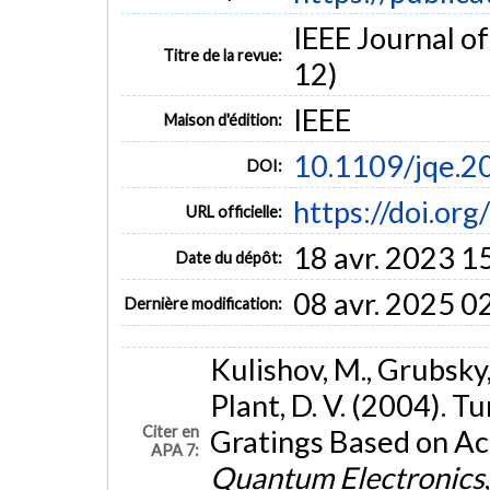
IEEE Journal of
Titre de la revue:
12)
IEEE
Maison d'édition:
10.1109/jqe.2
DOI:
https://doi.or
URL officielle:
18 avr. 2023 1
Date du dépôt:
08 avr. 2025 0
Dernière modification:
Kulishov, M., Grubsky, 
Plant, D. V. (2004). 
Citer en
Gratings Based on Ac
APA 7:
Quantum Electronics