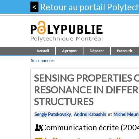
<
Retour au portail Polyte
Accueil
À propos
Déposer
Parcourir
Se connecter
SENSING PROPERTIES 
RESONANCE IN DIFFER
STRUCTURES
Sergiy Patskovsky
,
Andrei Kabashin
et
Michel Meun
Communication écrite (200