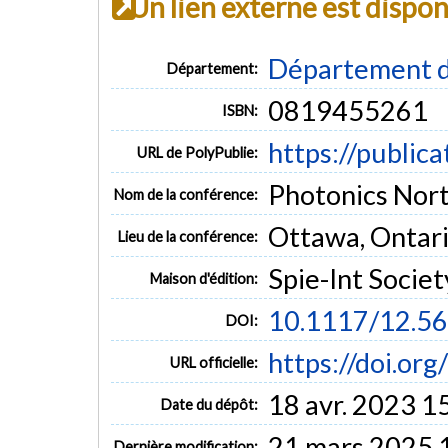
Un lien externe est dispo
Département d
Département:
0819455261
ISBN:
https://public
URL de PolyPublie:
Photonics Nor
Nom de la conférence:
Ottawa, Ontari
Lieu de la conférence:
Spie-Int Socie
Maison d'édition:
10.1117/12.5
DOI:
https://doi.or
URL officielle:
18 avr. 2023 1
Date du dépôt:
21 mars 2025 
Dernière modification: