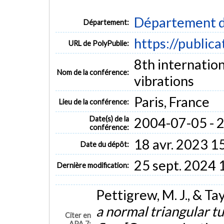
Département d
Département:
https://public
URL de PolyPublie:
8th internatio
Nom de la conférence:
vibrations
Paris, France
Lieu de la conférence:
Date(s) de la
2004-07-05 - 
conférence:
18 avr. 2023 1
Date du dépôt:
25 sept. 2024 
Dernière modification:
Pettigrew, M. J., & Tayl
a normal triangular t
Citer en
APA 7: