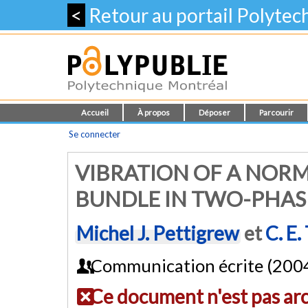
<
Retour au portail Polyte
Accueil
À propos
Déposer
Parcourir
Se connecter
VIBRATION OF A NOR
BUNDLE IN TWO-PHAS
Michel J. Pettigrew
et
C. E.
Communication écrite (200
Ce document n'est pas ar