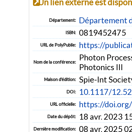
Un lien externe est dispo
Département d
Département:
0819452475
ISBN:
https://public
URL de PolyPublie:
Photon Process
Nom de la conférence:
Photonics III
Spie-Int Socie
Maison d'édition:
10.1117/12.5
DOI:
https://doi.or
URL officielle:
18 avr. 2023 1
Date du dépôt:
08 avr. 2025 0
Dernière modification: