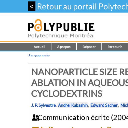
<
Retour au portail Polyte
Accueil
À propos
Déposer
Parcourir
Se connecter
NANOPARTICLE SIZE R
ABLATION IN AQUEOUS
CYCLODEXTRINS
J. P. Sylvestre
,
Andrei Kabashin
,
Edward Sacher
,
Mic
Communication écrite (200