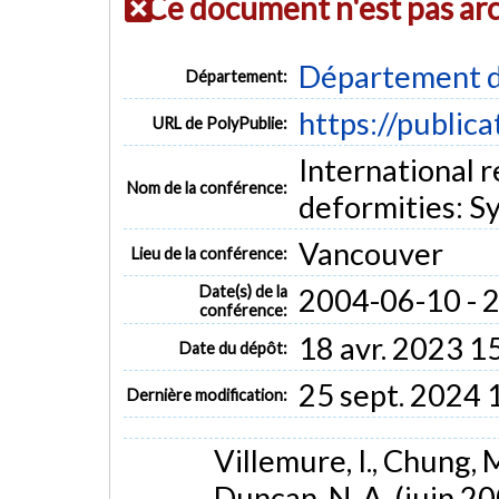
Ce document n'est pas ar
Département d
Département:
https://public
URL de PolyPublie:
International r
Nom de la conférence:
deformities: 
Vancouver
Lieu de la conférence:
Date(s) de la
2004-06-10 - 
conférence:
18 avr. 2023 1
Date du dépôt:
25 sept. 2024 
Dernière modification:
Villemure, I., Chung, M
Duncan, N. A. (juin 2