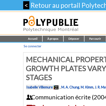
<
Retour au portail Polyte
Accueil
À propos
Déposer
Parcourir
Se connecter
MECHANICAL PROPERT
GROWTH PLATES VAR
STAGES
Isabelle Villemure
,
M. A. Chung
,
M. Kimm
,
J. R. M
Communication écrite (200