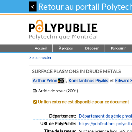
<
Retour au portail Polyte
Accueil
À propos
Déposer
Parcourir
Se connecter
SURFACE PLASMONS IN DRUDE METALS
Arthur Yelon
,
Konstantinos Piyakis
et
Edward 
Article de revue (2004)
Un lien externe est disponible pour ce document
Département:
Département de génie phys
URL de PolyPublie:
https://publications.polymtl
Titre de la revue:
Surface Science (vol. 569, no