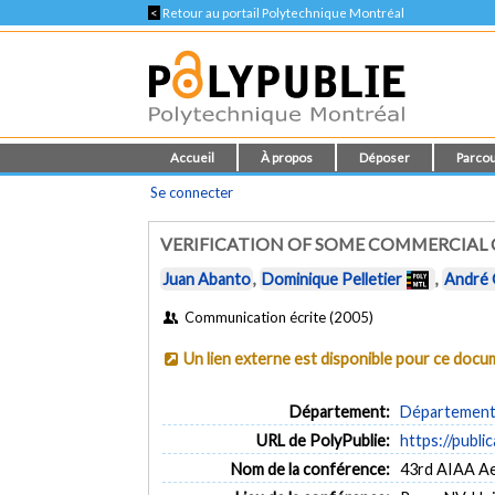
<
Retour au portail Polytechnique Montréal
Accueil
À propos
Déposer
Parcou
Se connecter
VERIFICATION OF SOME COMMERCIAL 
Juan Abanto
,
Dominique Pelletier
,
André
Communication écrite (2005)
Un lien externe est disponible pour ce doc
Département:
Département 
URL de PolyPublie:
https://publi
Nom de la conférence:
43rd AIAA Ae