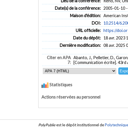
Lieu de la conférence:
Reno, NV, Un
Date(s) de la conférence:
2005-01-10 -
Maison d'édition:
American Ins
DOI:
10.2514/6.20
URL officielle:
https://doi.
Date du dépôt:
18 avr. 2023 
Dernière modification:
08 avr. 2025 
Citer en APA
Abanto, J., Pelletier, D., Garon,
7:
[Communication écrite]. 43rd
Statistiques
Actions réservées au personnel
PolyPublie
est le dépôt institutionnel de
Polytechniqu