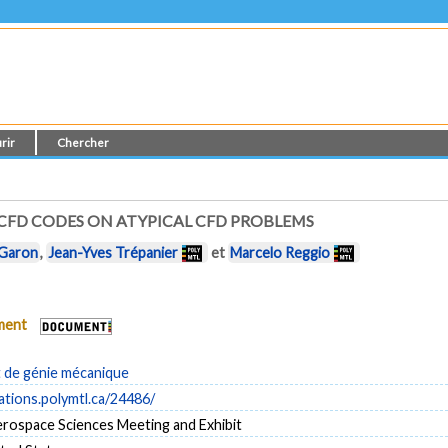
rir
Chercher
CFD CODES ON ATYPICAL CFD PROBLEMS
 Garon
,
Jean-Yves Trépanier
et
Marcelo Reggio
ument
de génie mécanique
cations.polymtl.ca/24486/
rospace Sciences Meeting and Exhibit