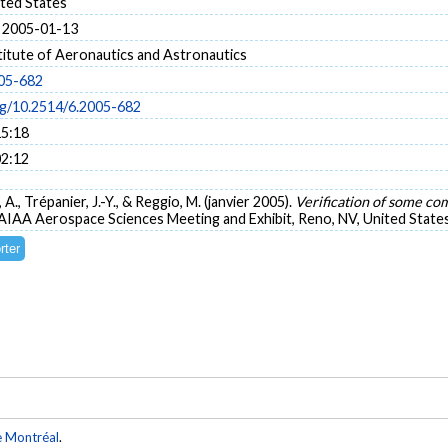
ited States
 2005-01-13
titute of Aeronautics and Astronautics
05-682
org/10.2514/6.2005-682
15:18
02:12
 A., Trépanier, J.-Y., & Reggio, M. (janvier 2005).
Verification of some c
 AIAA Aerospace Sciences Meeting and Exhibit, Reno, NV, United State
e Montréal
.