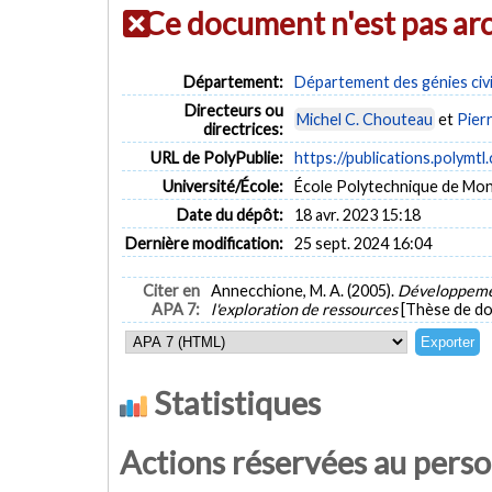
Ce document n'est pas ar
Département:
Département des génies civi
Directeurs ou
Michel C. Chouteau
et
Pier
directrices:
URL de PolyPublie:
https://publications.polymtl
Université/École:
École Polytechnique de Mon
Date du dépôt:
18 avr. 2023 15:18
Dernière modification:
25 sept. 2024 16:04
Citer en
Annecchione, M. A. (2005).
Développemen
APA 7:
l'exploration de ressources
[Thèse de do
Statistiques
Actions réservées au pers