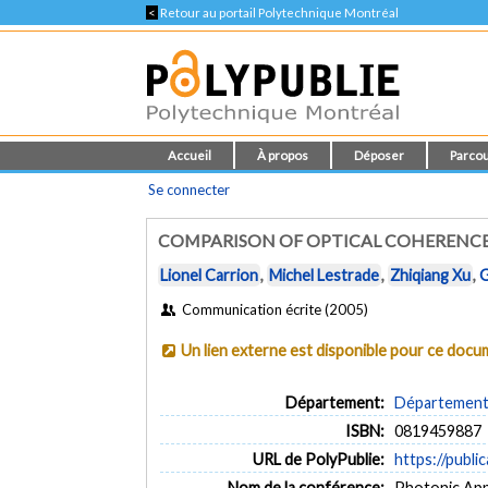
<
Retour au portail Polytechnique Montréal
Accueil
À propos
Déposer
Parcou
Se connecter
COMPARISON OF OPTICAL COHERENCE
Lionel Carrion
,
Michel Lestrade
,
Zhiqiang Xu
,
G
Communication écrite (2005)
Un lien externe est disponible pour ce doc
Département:
Département 
ISBN:
0819459887
URL de PolyPublie:
https://publi
Nom de la conférence:
Photonic Appl