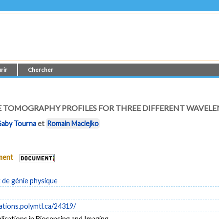
rir
Chercher
 TOMOGRAPHY PROFILES FOR THREE DIFFERENT WAVELEN
aby Tourna
et
Romain Maciejko
ument
de génie physique
cations.polymtl.ca/24319/
ications in Biosensing and Imaging