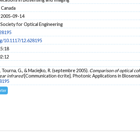
 Canada
 2005-09-14
 Society for Optical Engineering
628195
org/10.1117/12.628195
15:18
02:12
Z., Tourna, G., & Maciejko, R. (septembre 2005).
Comparison of optical co
near infrared
[Communication écrite]. Photonic Applications in Biosens
28195