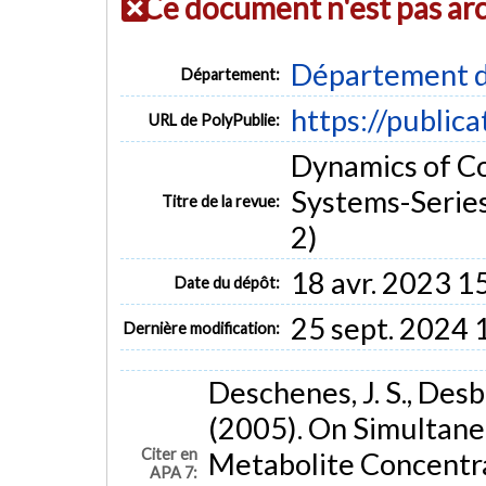
Ce document n'est pas ar
Département d
Département:
https://public
URL de PolyPublie:
Dynamics of Co
Systems-Series
Titre de la revue:
2)
18 avr. 2023 1
Date du dépôt:
25 sept. 2024 
Dernière modification:
Deschenes, J. S., Desb
(2005). On Simultane
Citer en
Metabolite Concentra
APA 7: