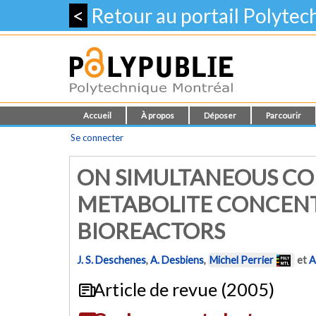
<
Retour au portail Polyte
Accueil
À propos
Déposer
Parcourir
Se connecter
ON SIMULTANEOUS CO
METABOLITE CONCENT
BIOREACTORS
J. S. Deschenes
,
A. Desbiens
,
Michel Perrier
et
A
Article de revue (2005)