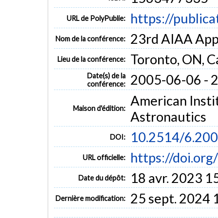
https://public
URL de PolyPublie:
23rd AIAA App
Nom de la conférence:
Toronto, ON, 
Lieu de la conférence:
Date(s) de la
2005-06-06 - 
conférence:
American Insti
Maison d'édition:
Astronautics
10.2514/6.20
DOI:
https://doi.or
URL officielle:
18 avr. 2023 1
Date du dépôt:
25 sept. 2024 
Dernière modification: