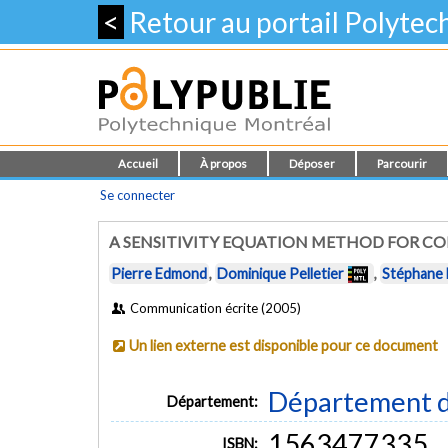
<
Retour au portail Polyte
Accueil
À propos
Déposer
Parcourir
Se connecter
A SENSITIVITY EQUATION METHOD FOR CO
Pierre Edmond
,
Dominique Pelletier
,
Stéphane 
Communication écrite (2005)
Un lien externe est disponible pour ce document
Département d
Département:
1563477335
ISBN: