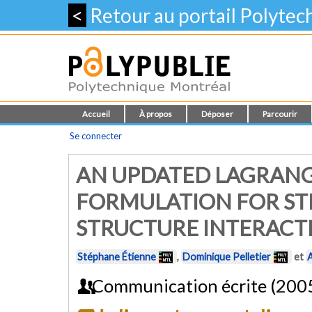
<
Retour au portail Polyte
Accueil
À propos
Déposer
Parcourir
Se connecter
AN UPDATED LAGRAN
FORMULATION FOR STE
STRUCTURE INTERACT
Stéphane Étienne
,
Dominique Pelletier
et
Communication écrite (200