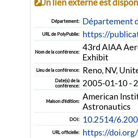
Un lien externe est dispo
Département d
Département:
https://public
URL de PolyPublie:
43rd AIAA Aer
Nom de la conférence:
Exhibit
Reno, NV, Unit
Lieu de la conférence:
Date(s) de la
2005-01-10 - 
conférence:
American Insti
Maison d'édition:
Astronautics
10.2514/6.20
DOI:
https://doi.or
URL officielle: