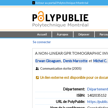
<
Retour au portail Polytechnique Montréal
Accueil
À propos
Déposer
Parcou
Se connecter
A NON-LINEAR GPR TOMOGRAPHIC IN
Erwan Gloaguen
,
Denis Marcotte
et
Michel C
Communication écrite (2005)
Un lien externe est disponible pour ce doc
Département:
Département d
ISBN:
1402035152
URL de PolyPublie:
https://publi
Nom de la conférence:
Geostatistic