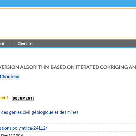
rir
Chercher
VERSION ALGORITHM BASED ON ITERATED COKRIGING A
. Chouteau
ument
es génies civil, géologique et des mines
cations.polymtl.ca/24112/
s Banff 2004