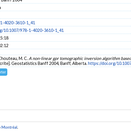
a
-1-4020-3610-1_41
org/10.1007/978-1-4020-3610-1_41
15:18
02:12
 Chouteau, M. C.
A non-linear gpr tomographic inversion algorithm based
ite]. Geostatistics Banff 2004, Banff, Alberta.
https://doi.org/10.10
e Montréal
.