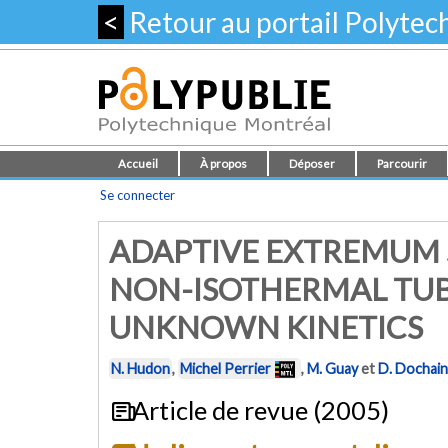
<
Retour au portail Polyte
Accueil
À propos
Déposer
Parcourir
Se connecter
ADAPTIVE EXTREMUM 
NON-ISOTHERMAL TU
UNKNOWN KINETICS
N. Hudon
,
Michel Perrier
,
M. Guay
et
D. Dochain
Article de revue (2005)