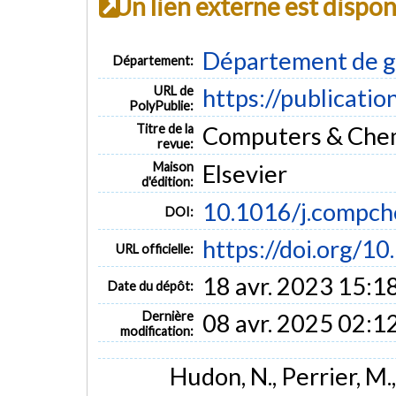
Un lien externe est dispo
Département de g
Département:
URL de
https://publicatio
PolyPublie:
Titre de la
Computers & Chemi
revue:
Maison
Elsevier
d'édition:
10.1016/j.compc
DOI:
https://doi.org/
URL officielle:
18 avr. 2023 15:1
Date du dépôt:
Dernière
08 avr. 2025 02:1
modification:
Hudon, N., Perrier, M.