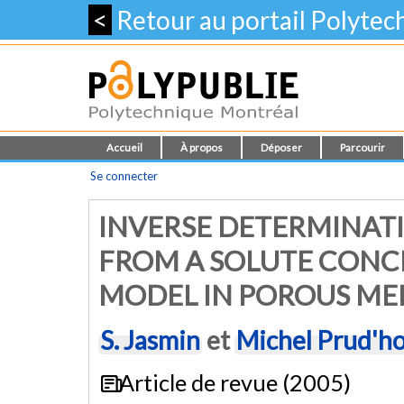
<
Retour au portail Polyte
Accueil
À propos
Déposer
Parcourir
Se connecter
INVERSE DETERMINATI
FROM A SOLUTE CONC
MODEL IN POROUS M
S. Jasmin
et
Michel Prud'
Article de revue (2005)