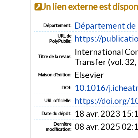
Un lien externe est dispo
Département de 
Département:
URL de
https://publicat
PolyPublie:
International Co
Titre de la revue:
Transfer (vol. 32,
Elsevier
Maison d'édition:
10.1016/j.icheat
DOI:
https://doi.org/1
URL officielle:
18 avr. 2023 15:
Date du dépôt:
Dernière
08 avr. 2025 02:
modification: