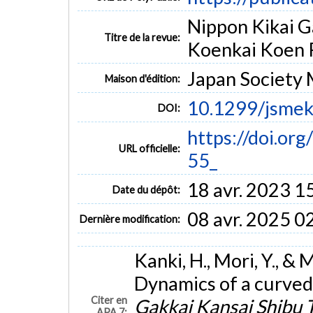
Nippon Kikai Ga
Titre de la revue:
Koenkai Koen R
Japan Society 
Maison d'édition:
10.1299/jsmek
DOI:
https://doi.or
URL officielle:
55_
18 avr. 2023 1
Date du dépôt:
08 avr. 2025 0
Dernière modification:
Kanki, H., Mori, Y., &
Dynamics of a curved 
Citer en
Gakkai Kansai Shibu T
APA 7: