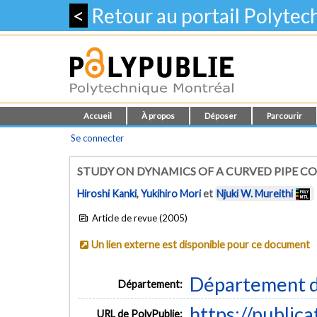
<
Retour au portail Polyte
Accueil
À propos
Déposer
Parcourir
Se connecter
STUDY ON DYNAMICS OF A CURVED PIPE C
Hiroshi Kanki
,
Yukihiro Mori
et
Njuki W. Mureithi
Article de revue (2005)
Un lien externe est disponible pour ce document
Département d
Département:
https://public
URL de PolyPublie: