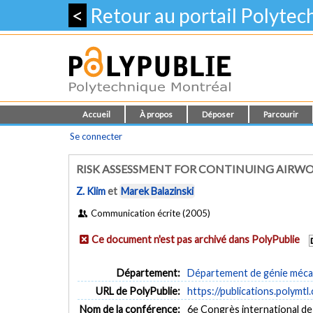
<
Retour au portail Polyte
Accueil
À propos
Déposer
Parcourir
Se connecter
RISK ASSESSMENT FOR CONTINUING AIRW
Z. Klim
et
Marek Balazinski
Communication écrite (2005)
Ce document n'est pas archivé dans PolyPublie
Département:
Département de génie méca
URL de PolyPublie:
https://publications.polymtl
Nom de la conférence:
6e Congrès international de 