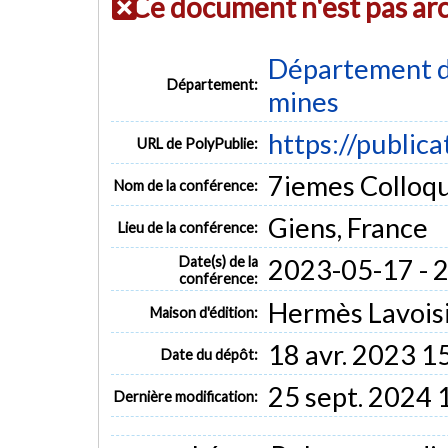
Ce document n'est pas ar
Département de
Département:
mines
https://public
URL de PolyPublie:
7iemes Colloqu
Nom de la conférence:
Giens, France
Lieu de la conférence:
Date(s) de la
2023-05-17 - 
conférence:
Hermès Lavoisi
Maison d'édition:
18 avr. 2023 1
Date du dépôt:
25 sept. 2024 
Dernière modification: