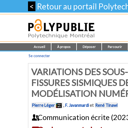
<
Retour au portail Polyte
Accueil
À propos
Déposer
Parcourir
Se connecter
VARIATIONS DES SOUS
FISSURES SISMIQUES D
MODÉLISATION NUMÉ
Pierre Léger
,
F. Javanmardi
et
René Tinawi
Communication écrite (202