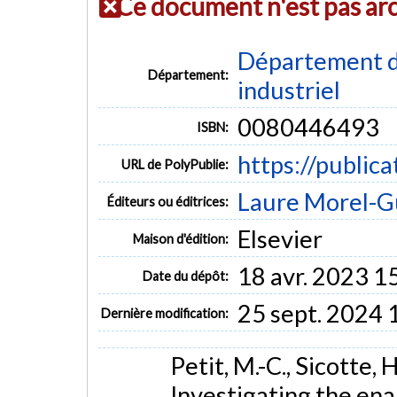
Ce document n'est pas ar
Département d
Département:
industriel
0080446493
ISBN:
https://public
URL de PolyPublie:
Laure Morel-G
Éditeurs ou éditrices:
Elsevier
Maison d'édition:
18 avr. 2023 1
Date du dépôt:
25 sept. 2024 
Dernière modification:
Petit, M.-C., Sicotte, 
Investigating the en