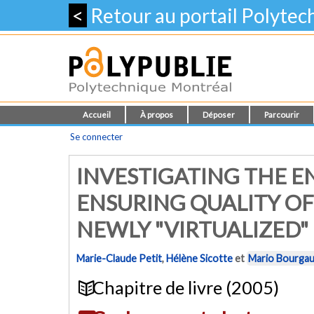
<
Retour au portail Polyte
Accueil
À propos
Déposer
Parcourir
Se connecter
INVESTIGATING THE 
ENSURING QUALITY O
NEWLY "VIRTUALIZED"
Marie-Claude Petit
,
Hélène Sicotte
et
Mario Bourgau
Chapitre de livre (2005)