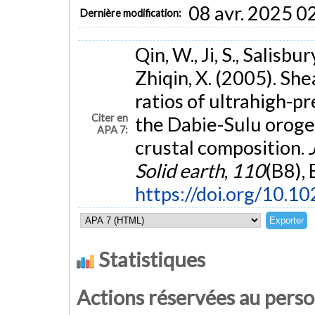
08 avr. 2025 0
Dernière modification:
Qin, W., Ji, S., Salisbur
Zhiqin, X. (2005). Sh
ratios of ultrahigh-
Citer en
the Dabie-Sulu orogeni
APA 7:
crustal composition.
Solid earth
,
110
(B8),
https://doi.org/10.
Statistiques
Actions réservées au pers