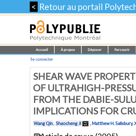
<
Retour au portail Polyte
Accueil
À propos
Déposer
Parcourir
Se connecter
SHEAR WAVE PROPERTI
OF ULTRAHIGH-PRESS
FROM THE DABIE-SULU 
IMPLICATIONS FOR C
Wang Qin
,
Shaocheng Ji
,
Matthew H. Salisbury
,
X
Article de revue (2005)