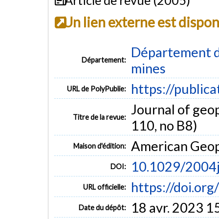
Un lien externe est dispo
Département de
Département:
mines
https://public
URL de PolyPublie:
Journal of geop
Titre de la revue:
110, no B8)
American Geop
Maison d'édition:
10.1029/2004
DOI:
https://doi.o
URL officielle:
18 avr. 2023 1
Date du dépôt: