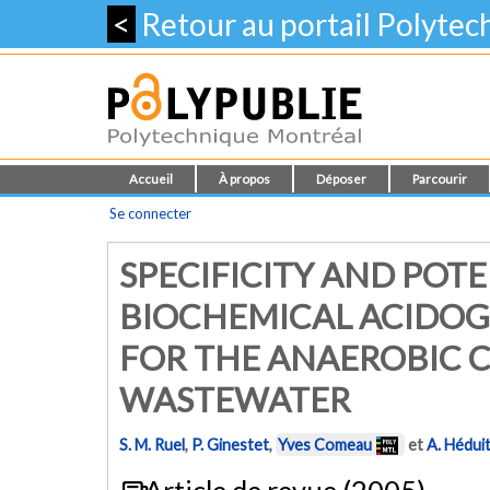
<
Retour au portail Polyte
Accueil
À propos
Déposer
Parcourir
Se connecter
SPECIFICITY AND POTE
BIOCHEMICAL ACIDOG
FOR THE ANAEROBIC 
WASTEWATER
S. M. Ruel
,
P. Ginestet
,
Yves Comeau
et
A. Hédui
Article de revue (2005)