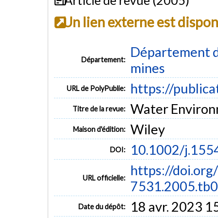
Un lien externe est dispo
Département de
Département:
mines
https://public
URL de PolyPublie:
Water Environm
Titre de la revue:
Wiley
Maison d'édition:
10.1002/j.155
DOI:
https://doi.or
URL officielle:
7531.2005.tb0
18 avr. 2023 1
Date du dépôt: