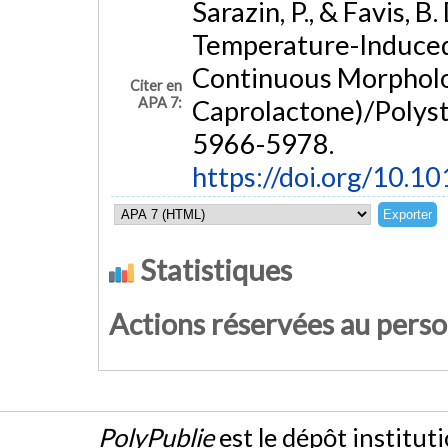
Sarazin, P., & Favis, B
Temperature-Induced
Continuous Morpholog
Citer en
APA 7:
Caprolactone)/Polys
5966-5978.
https://doi.org/10.1
Statistiques
Actions réservées au pers
PolyPublie
est le dépôt institut