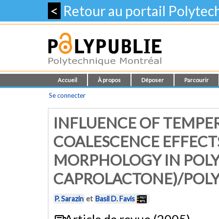
<
Retour au portail Polyte
Accueil
À propos
Déposer
Parcourir
Se connecter
INFLUENCE OF TEMPE
COALESCENCE EFFECT
MORPHOLOGY IN POLY
CAPROLACTONE)/POLY
P. Sarazin
et
Basil D. Favis
Article de revue (2005)