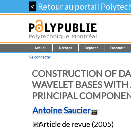
<
Retour au portail Polyte
Accueil
À propos
Déposer
Parcourir
Se connecter
CONSTRUCTION OF D
WAVELET BASES WITH
PRINCIPAL COMPONEN
Antoine Saucier
Article de revue (2005)