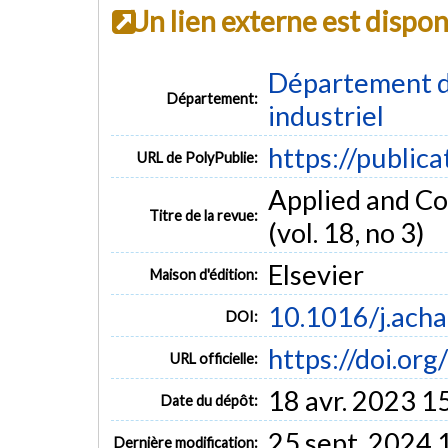
Un lien externe est dispo
Département d
Département:
industriel
https://public
URL de PolyPublie:
Applied and Co
Titre de la revue:
(vol. 18, no 3)
Elsevier
Maison d'édition:
10.1016/j.ach
DOI:
https://doi.or
URL officielle:
18 avr. 2023 1
Date du dépôt:
25 sept. 2024 
Dernière modification: