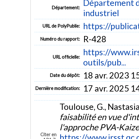
Département d
Département:
industriel
https://public
URL de PolyPublie:
R-428
Numéro du rapport:
https://www.irs
URL officielle:
outils/pub...
18 avr. 2023 1
Date du dépôt:
17 avr. 2025 1
Dernière modification:
Toulouse, G., Nastasia
faisabilité en vue d'in
l'approche PVA-Kaiz
Citer en
https://www.irsst.qc.