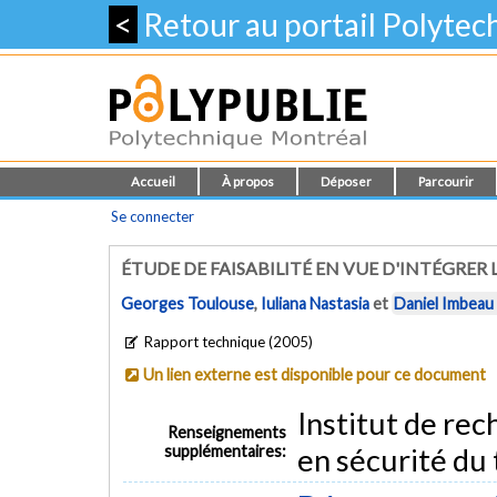
<
Retour au portail Polyte
Accueil
À propos
Déposer
Parcourir
Se connecter
ÉTUDE DE FAISABILITÉ EN VUE D'INTÉGRER 
Georges Toulouse
,
Iuliana Nastasia
et
Daniel Imbeau
Rapport technique (2005)
Un lien externe est disponible pour ce document
Institut de re
Renseignements
supplémentaires:
en sécurité du 