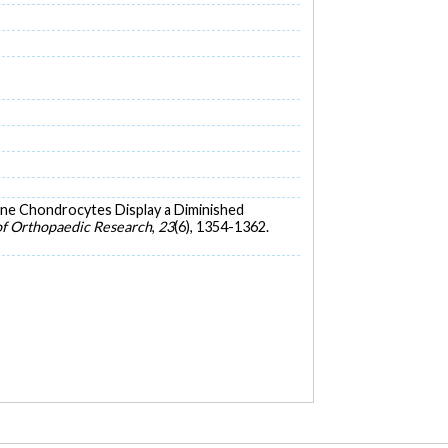
vine Chondrocytes Display a Diminished
of Orthopaedic Research
,
23
(6), 1354-1362.