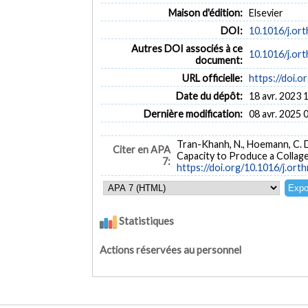
Maison d'édition:
Elsevier
DOI:
10.1016/j.or
Autres DOI associés à ce
10.1016/j.or
document:
URL officielle:
https://doi.o
Date du dépôt:
18 avr. 2023 
Dernière modification:
08 avr. 2025 
Tran-Khanh, N., Hoemann, C. D
Citer en APA
Capacity to Produce a Collagen
7:
https://doi.org/10.1016/j.or
Statistiques
Actions réservées au personnel