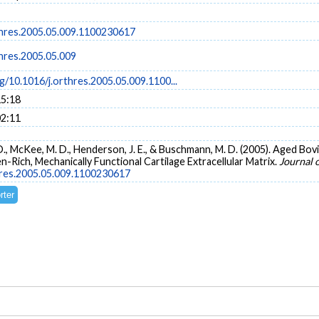
thres.2005.05.009.1100230617
thres.2005.05.009
rg/10.1016/j.orthres.2005.05.009.1100...
15:18
02:11
., McKee, M. D., Henderson, J. E., & Buschmann, M. D. (2005). Aged Bo
-Rich, Mechanically Functional Cartilage Extracellular Matrix.
Journal 
thres.2005.05.009.1100230617