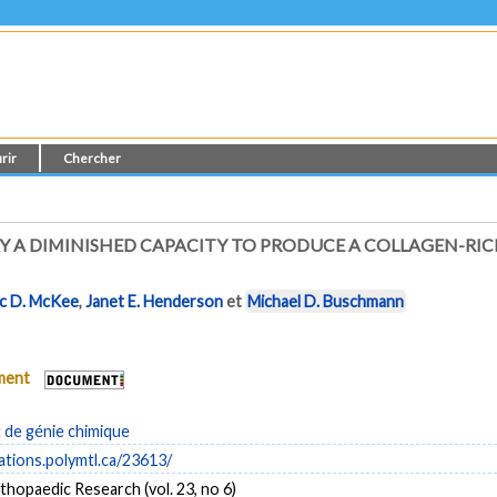
rir
Chercher
 A DIMINISHED CAPACITY TO PRODUCE A COLLAGEN-RI
c D. McKee
,
Janet E. Henderson
et
Michael D. Buschmann
ument
de génie chimique
cations.polymtl.ca/23613/
thopaedic Research (vol. 23, no 6)