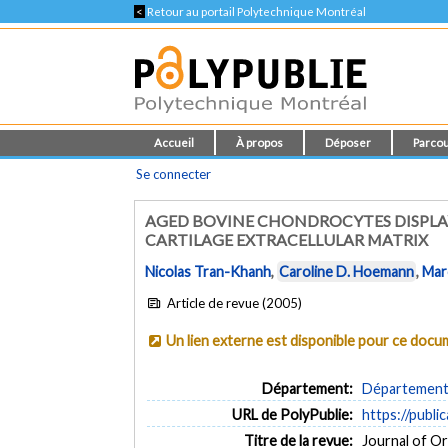
<
Retour au portail Polytechnique Montréal
Accueil
À propos
Déposer
Parcou
Se connecter
AGED BOVINE CHONDROCYTES DISPLAY
CARTILAGE EXTRACELLULAR MATRIX
Nicolas Tran-Khanh
,
Caroline D. Hoemann
,
Mar
Article de revue (2005)
Un lien externe est disponible pour ce doc
Département:
Département 
URL de PolyPublie:
https://publi
Titre de la revue:
Journal of Or