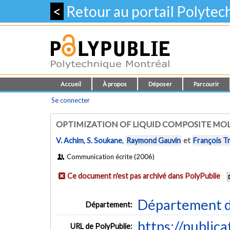
<
Retour au portail Polyte
Accueil
À propos
Déposer
Parcourir
Se connecter
OPTIMIZATION OF LIQUID COMPOSITE MO
V. Achim
,
S. Soukane
,
Raymond Gauvin
et
François T
Communication écrite (2006)
Ce document n'est pas archivé dans PolyPublie
Département d
Département:
https://public
URL de PolyPublie: