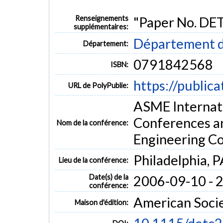
Renseignements
"Paper No. D
supplémentaires:
Département d
Département:
0791842568
ISBN:
https://public
URL de PolyPublie:
ASME Internati
Conferences a
Nom de la conférence:
Engineering C
Philadelphia, P
Lieu de la conférence:
Date(s) de la
2006-09-10 - 
conférence:
American Socie
Maison d'édition: