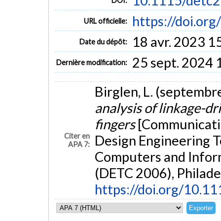
10.1115/detc
DOI:
https://doi.o
URL officielle:
18 avr. 2023 1
Date du dépôt:
25 sept. 2024 
Dernière modification:
Birglen, L. (septembr
analysis of linkage-d
fingers
[Communicatio
Citer en
Design Engineering T
APA 7:
Computers and Infor
(DETC 2006), Philadel
https://doi.org/10.