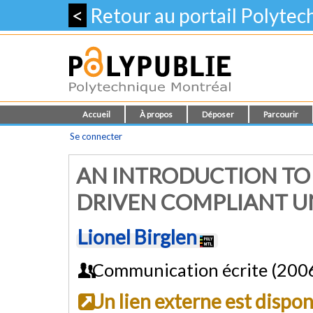
<
Retour au portail Polyte
Accueil
À propos
Déposer
Parcourir
Se connecter
AN INTRODUCTION TO 
DRIVEN COMPLIANT U
Lionel Birglen
Communication écrite (200
Un lien externe est dispo