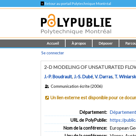
<
Retour au portail Polytechnique Montréal
Accueil
À propos
Déposer
Parcou
Se connecter
2-D MODELING OF UNSATURATED FLO
J.-P. Boudrault
,
J.-S. Dubé
,
V. Darras
,
T. Winiarsk
Communication écrite (2006)
Un lien externe est disponible pour ce doc
Département:
Département d
URL de PolyPublie:
https://publi
Nom de la conférence:
European Geo
Lieu de la conférence:
Vienna, Austr