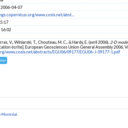
 2006-04-07
ngs.copernicus.org/www.cosis.net/abst...
15:17
 16:02
rras, V., Winiarski, T., Chouteau, M. C., & Hardy, E. (avril 2006).
2-D model
tion écrite]. European Geosciences Union General Assembly 2006, Vi
.org/www.cosis.net/abstracts/EGU06/09177/EGU06-J-09177-1.pdf
e Montréal
.