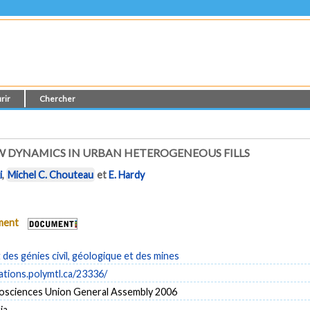
rir
Chercher
W DYNAMICS IN URBAN HETEROGENEOUS FILLS
i
,
Michel C. Chouteau
et
E. Hardy
ument
es génies civil, géologique et des mines
cations.polymtl.ca/23336/
sciences Union General Assembly 2006
ia