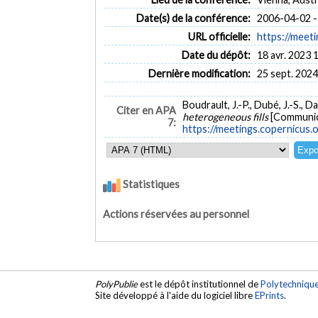
Date(s) de la conférence:
2006-04-02 -
URL officielle:
https://meeti
Date du dépôt:
18 avr. 2023 
Dernière modification:
25 sept. 2024
Boudrault, J.-P., Dubé, J.-S., Da
Citer en APA
heterogeneous fills
[Communica
7:
https://meetings.copernicus
Statistiques
Actions réservées au personnel
PolyPublie
est le dépôt institutionnel de
Polytechniqu
Site développé à l'aide du logiciel libre
EPrints
.