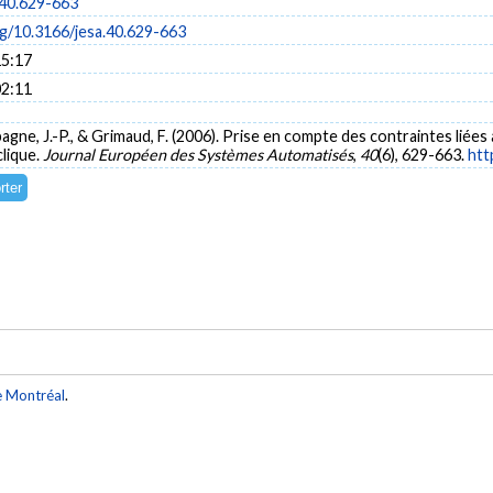
.40.629-663
rg/10.3166/jesa.40.629-663
15:17
02:11
pagne, J.-P., & Grimaud, F. (2006). Prise en compte des contraintes lié
clique.
Journal Européen des Systèmes Automatisés
,
40
(6), 629-663.
htt
e Montréal
.