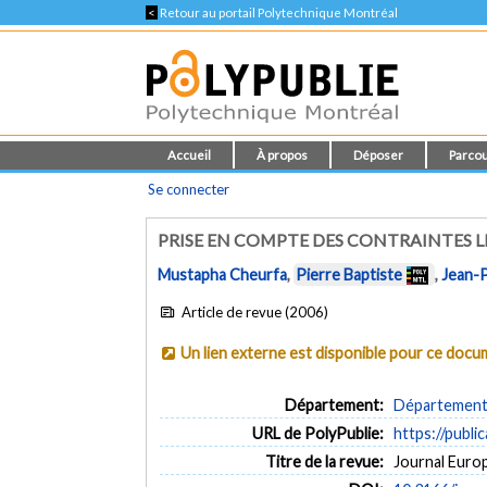
<
Retour au portail Polytechnique Montréal
Accueil
À propos
Déposer
Parcou
Se connecter
PRISE EN COMPTE DES CONTRAINTES 
Mustapha Cheurfa
,
Pierre Baptiste
,
Jean-
Article de revue (2006)
Un lien externe est disponible pour ce doc
Département:
Département 
URL de PolyPublie:
https://publi
Titre de la revue:
Journal Europ