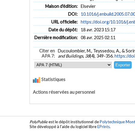
Maison d'édition:
Elsevier
DOI:
10.1016/j.enbuild.2005.07.0
URL officielle:
https://doi.org/10.1016/j.en
Date du dépôt:
18 avr. 2023 15:17
Dernière modification:
08 avr. 2025 02:11
Citer en
Ducoulombier, M., Teyssedou, A., & Sorin
APA 7:
and Buildings
,
38
(4), 349-356.
https://do
Statistiques
Actions réservées au personnel
PolyPublie
est le dépôt institutionnel de
Polytechnique Mont
Site développé à l'aide du logiciel libre
EPrints
.