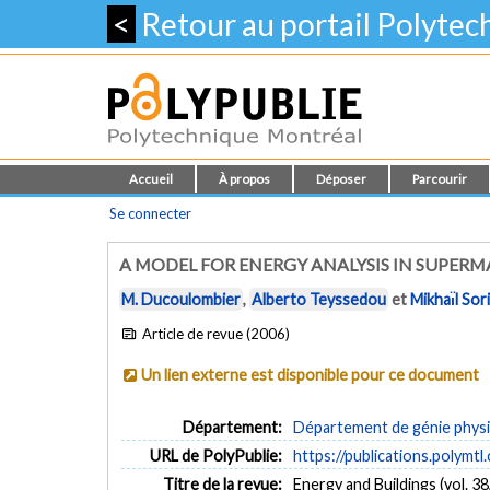
<
Retour au portail Polyte
Accueil
À propos
Déposer
Parcourir
Se connecter
A MODEL FOR ENERGY ANALYSIS IN SUPER
M. Ducoulombier
,
Alberto Teyssedou
et
Mikhaı̈l Sor
Article de revue (2006)
Un lien externe est disponible pour ce document
Département:
Département de génie phys
URL de PolyPublie:
https://publications.polymtl
Titre de la revue:
Energy and Buildings (vol. 38