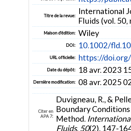
International 
Titre de la revue:
Fluids (vol. 50,
Wiley
Maison d'édition:
10.1002/fld.1
DOI:
https://doi.or
URL officielle:
18 avr. 2023 1
Date du dépôt:
08 avr. 2025 0
Dernière modification:
Duvigneau, R., & Pell
Boundary Conditions 
Citer en
APA 7:
Method.
Internationa
Fluids
,
50
(2), 147-16