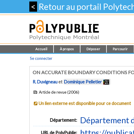
<
Retour au portail Polyte
Accueil
À propos
Déposer
Parcourir
Se connecter
ON ACCURATE BOUNDARY CONDITIONS FOR
R. Duvigneau
et
Dominique Pelletier
Article de revue (2006)
Un lien externe est disponible pour ce document
Département d
Département:
https://public
URL de PolyPublie: