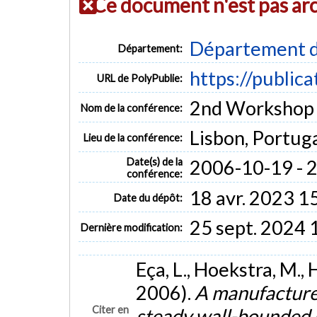
Ce document n'est pas ar
Département d
Département:
https://public
URL de PolyPublie:
2nd Workshop 
Nom de la conférence:
Lisbon, Portug
Lieu de la conférence:
Date(s) de la
2006-10-19 - 
conférence:
18 avr. 2023 1
Date du dépôt:
25 sept. 2024 
Dernière modification:
Eça, L., Hoekstra, M., 
2006).
A manufacture
Citer en
steady wall-bounded 