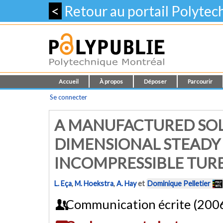
<
Retour au portail Polyte
Accueil
À propos
Déposer
Parcourir
Se connecter
A MANUFACTURED SO
DIMENSIONAL STEAD
INCOMPRESSIBLE TUR
L. Eça
,
M. Hoekstra
,
A. Hay
et
Dominique Pelletier
Communication écrite (200